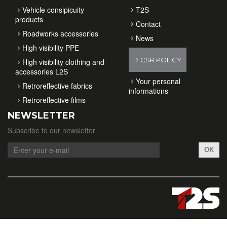
Vehicle consipicuity
T2S
products
Contact
Roadworks accessories
News
High visibility PPE
CSR POLICY
High visibility clothing and
accessories L2S
Your personal
Retroreflective fabrics
informations
Retroreflective films
NEWSLETTER
Subscribe to our newsletter
OK