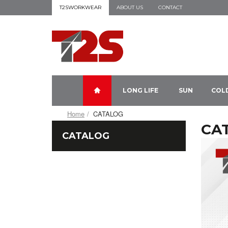
T2SWORKWEAR
ABOUT US
CONTACT
LONG LIFE
SUN
COL
Home
CATALOG
CA
CATALOG