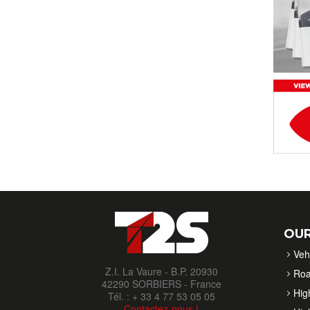
OUR
Veh
Z.I. La Vaure - B.P. 20930
Roa
42290 SORBIERS - France
High
Tél. : + 33 4 77 53 05 05
Contactez-nous !