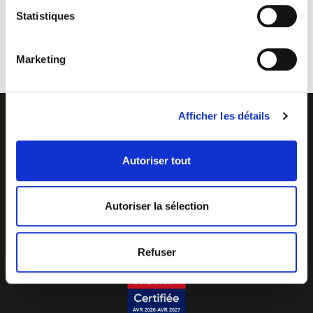
Statistiques
Marketing
Afficher les détails
Autoriser tout
Z.I. La Vaure - B.P. 20930
42291 SORBIERS CEDEX - France
Tél. : + 33 (0)4 77 53 05 05
Autoriser la sélection
Contactez-nous !
Plan d'accès
Refuser