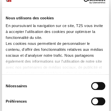
Nous utilisons des cookies
En poursuivant la navigation sur ce site, T2S vous invite
à accepter l'utilisation des cookies pour optimiser la
ENVOYER
fonctionnalité du site.
Les cookies nous permettent de personnaliser le
contenu, d'offrir des fonctionnalités relatives aux médias
sociaux et d'analyser notre trafic. Nous partageons
T2S
également des informations sur l'utilisation de notre site
avec nos partenaires de médias sociaux, de publicité et
Z.I. La Vaure
d'analyse, qui peuvent combiner celles-ci avec d'autres
B.P. 20930
informations que vous leur avez fournies ou qu'ils ont
42291 SORBIERS CEDEX
Sélection
FRANCE
collectées lors de votre utilisation de leurs services.
Nécessaires
du
Tél. : 04 77 53 05 05
consentement
info@t2s.fr
Préférences