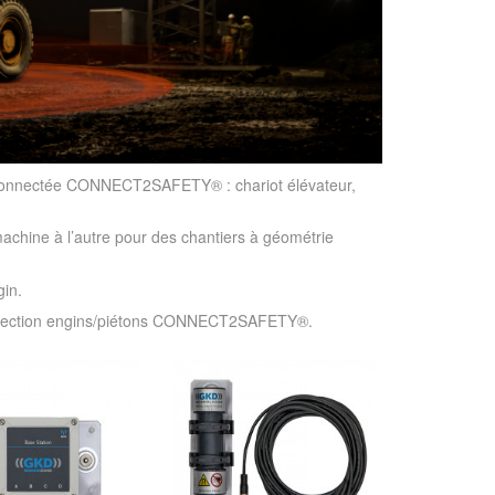
n connectée CONNECT2SAFETY® : chariot élévateur,
achine à l’autre pour des chantiers à géométrie
gin.
détection engins/piétons CONNECT2SAFETY®.