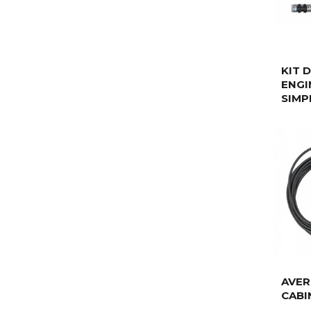
KIT 
ENGI
SIMP
AVER
CABI