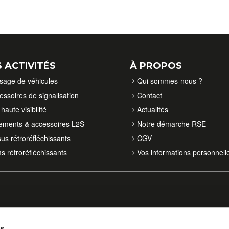
 ACTIVITÉS
À PROPOS
isage de véhicules
Qui sommes-nous ?
essoires de signalisation
Contact
haute visibilité
Actualités
ements & accessoires L2S
Notre démarche RSE
sus rétroréfléchissants
CGV
ms rétroréfléchissants
Vos informations personnell
es