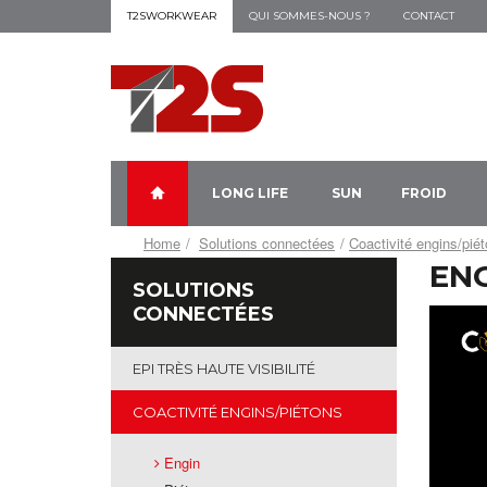
T2SWORKWEAR
QUI SOMMES-NOUS ?
CONTACT
LONG LIFE
SUN
FROID
Home
Solutions connectées
Coactivité engins/pié
EN
SOLUTIONS
CONNECTÉES
EPI TRÈS HAUTE VISIBILITÉ
COACTIVITÉ ENGINS/PIÉTONS
Engin