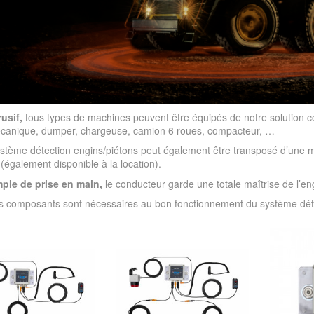
usif,
tous types de machines peuvent être équipés de notre solutio
écanique, dumper, chargeuse, camion 6 roues, compacteur, …
stème détection engins/piétons peut également être transposé d’une m
 (également disponible à la location).
mple de prise en main
,
le conducteur garde une totale maîtrise de l’en
rs composants sont nécessaires au bon fonctionnement du système 