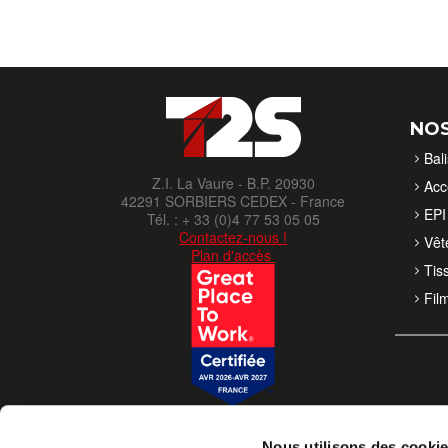
NOS
Bal
Z.I. La Vaure - B.P. 20930
Acc
42291 SORBIERS CEDEX - France
EPI 
Tél. : + 33 (0)4 77 53 05 05
Contactez-nous !
Vêt
Plan d'accès
Tis
Fil
Nous utilisons des cooki