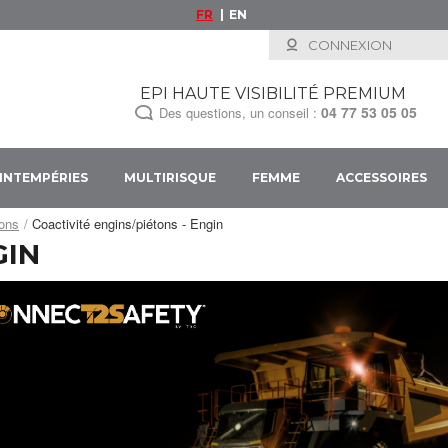
FR
EN
CONNEXION
EPI HAUTE VISIBILITÉ PREMIUM
04 77 53 05 05
Des questions, un conseil :
INTEMPÉRIES
MULTIRISQUE
FEMME
ACCESSOIRES
tons
Coactivité engins/piétons - Engin
GIN