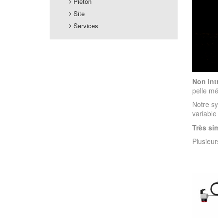
Piéton
Site
Services
Non intr
pelle m
Notre sy
variable
Très si
Plusieu