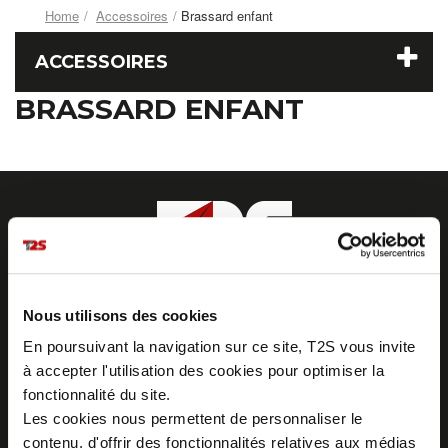
Home
Accessoires
Brassard enfant
ACCESSOIRES
BRASSARD ENFANT
Z.I. La Vaure - B.P. 20930
42291 SORBIERS CEDEX - France
Nous utilisons des cookies
Tél. : + 33 (0)4 77 53 05 05
Contactez-nous !
En poursuivant la navigation sur ce site, T2S vous invite
Plan d'accès
à accepter l'utilisation des cookies pour optimiser la
fonctionnalité du site.
Les cookies nous permettent de personnaliser le
contenu, d'offrir des fonctionnalités relatives aux médias