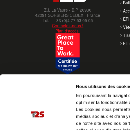
Bal
Z.I. La Vaure - B.P. 20930
Acc
42291 SORBIERS CEDEX - France
EPI 
Tél. : + 33 (0)4 77 53 05 05
Contactez-nous !
Vêt
Plan d'accès
Tis
Fil
Nous utilisons des cooki
En poursuivant la navigatio
optimiser la fonctionnalité 
Les cookies nous permettent
médias sociaux et d'analys
de notre site avec nos par