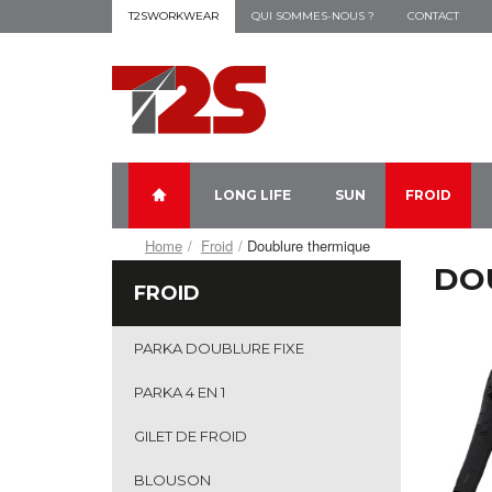
T2SWORKWEAR
QUI SOMMES-NOUS ?
CONTACT
LONG LIFE
SUN
FROID
Home
Froid
Doublure thermique
DO
FROID
PARKA DOUBLURE FIXE
PARKA 4 EN 1
GILET DE FROID
BLOUSON