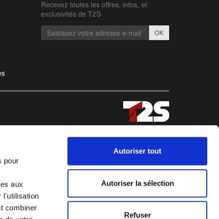
Recevez toutes les offres, infos, et
exclusivités de T2S
OK
es
Autoriser tout
s pour
Autoriser la sélection
ves aux
'utilisation
nt combiner
Refuser