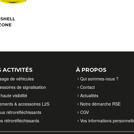
SHELL
ZONE
 ACTIVITÉS
À PROPOS
isage de véhicules
Qui sommes-nous ?
essoires de signalisation
Contact
haute visibilité
Actualités
ements & accessoires L2S
Notre démarche RSE
sus rétroréfléchissants
CGV
ms rétroréfléchissants
Vos informations personnell