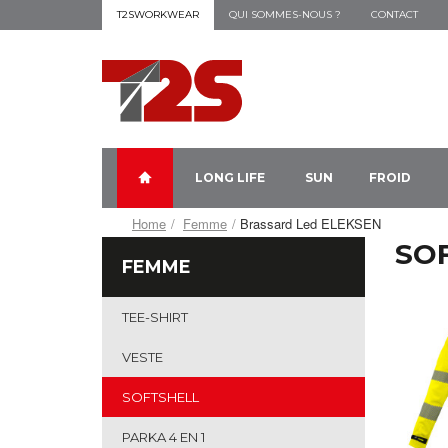
T2SWORKWEAR
QUI SOMMES-NOUS ?
CONTACT
LONG LIFE
SUN
FROID
Home
Femme
Brassard Led ELEKSEN
SO
FEMME
TEE-SHIRT
VESTE
SOFTSHELL
PARKA 4 EN 1