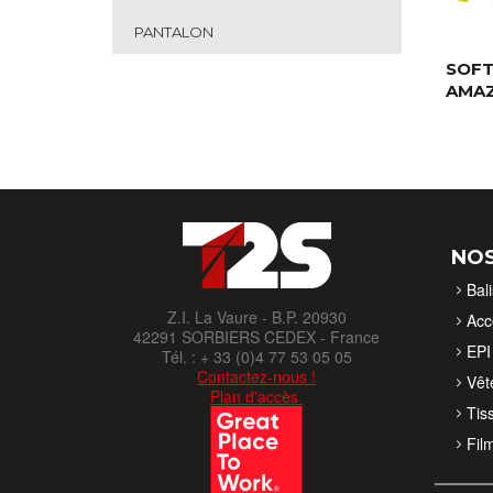
PANTALON
SOFT
AMA
NOS
Bal
Z.I. La Vaure - B.P. 20930
Acc
42291 SORBIERS CEDEX - France
EPI 
Tél. : + 33 (0)4 77 53 05 05
Contactez-nous !
Vêt
Plan d'accès
Tis
Fil