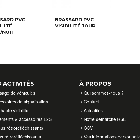
SARD PVC -
BRASSARD PVC -
ILITÉ
VISIBILITÉ JOUR
/NUIT
 ACTIVITÉS
À PROPOS
isage de véhicules
Qui sommes-nous ?
essoires de signalisation
Contact
haute visibilité
Actualités
ements & accessoires L2S
Notre démarche RSE
sus rétroréfléchissants
CGV
ms rétroréfléchissants
Vos informations personnell