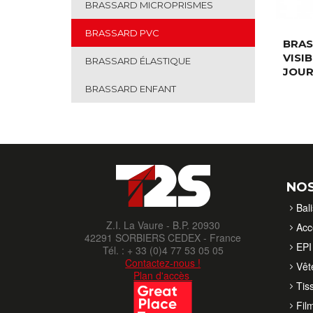
BRASSARD MICROPRISMES
BRASSARD PVC
BRAS
VISIB
BRASSARD ÉLASTIQUE
JOUR
BRASSARD ENFANT
NOS
Bal
Z.I. La Vaure - B.P. 20930
Acc
42291 SORBIERS CEDEX - France
EPI 
Tél. : + 33 (0)4 77 53 05 05
Contactez-nous !
Vêt
Plan d'accès
Tis
Fil