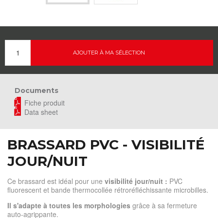
AJOUTER À MA SÉLECTION
Documents
Fiche produit
Data sheet
BRASSARD PVC - VISIBILITÉ
JOUR/NUIT
Ce brassard est idéal pour une
visibilité jour/nuit :
PVC
fluorescent et bande thermocollée rétroréfléchissante microbilles.
Il s'adapte à toutes les morphologies
grâce à sa fermeture
auto-agrippante.