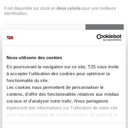
Il est disponible sur stock en
deux
coloris
pour une meilleure
identification.
PLUS DE DÉTAILS
EN SAVOIR PLUS
Nous utilisons des cookies
En poursuivant la navigation sur ce site, T2S vous invite
Les avantages
à accepter l'utilisation des cookies pour optimiser la
Visibilité jour/nuit :
PVC fluorescent et bande thermocollée
fonctionnalité du site.
rétroréfléchissante microbilles.
Ajustable :
fermeture par auto-agrippant.
Les cookies nous permettent de personnaliser le
contenu, d'offrir des fonctionnalités relatives aux médias
Les caractéristiques
sociaux et d'analyser notre trafic. Nous partageons
Référence :
BRASSDOUBL1.
également des informations sur l'utilisation de notre site
Dimensions :
46 x 7,5 cm.
avec nos partenaires de médias sociaux, de publicité et
Coloris disponibles :
jaune fluorescent, orange fluorescent.
d'analyse, qui peuvent combiner celles-ci avec d'autres