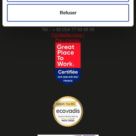
Refuser
Z.I. La Vaure - B.P. 20930
42291 SORBIERS CEDEX - France
Tél. : + 33 (0)4 77 53 05 05
Contactez-nous !
Plan d'accès