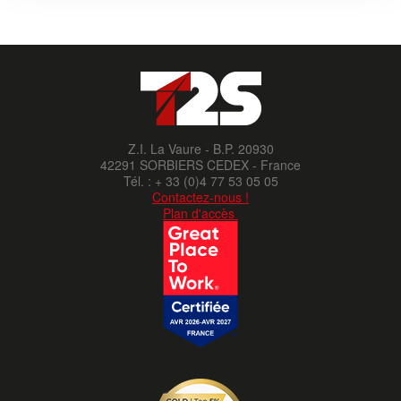
Z.I. La Vaure - B.P. 20930
42291 SORBIERS CEDEX - France
Tél. : + 33 (0)4 77 53 05 05
Contactez-nous !
Plan d'accès