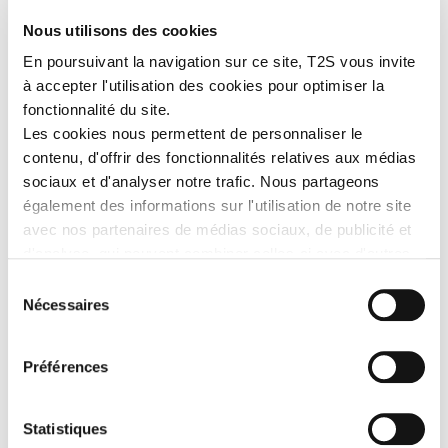
Nous utilisons des cookies
En poursuivant la navigation sur ce site, T2S vous invite
à accepter l'utilisation des cookies pour optimiser la
fonctionnalité du site.
Les cookies nous permettent de personnaliser le
contenu, d'offrir des fonctionnalités relatives aux médias
sociaux et d'analyser notre trafic. Nous partageons
également des informations sur l'utilisation de notre site
avec nos partenaires de médias sociaux, de publicité et
STATION DE BASE
AVERTISSEUR
d'analyse, qui peuvent combiner celles-ci avec d'autres
WIFI
CABINE
informations que vous leur avez fournies ou qu'ils ont
Sélection
collectées lors de votre utilisation de leurs services.
Nécessaires
du
consentement
Préférences
Statistiques