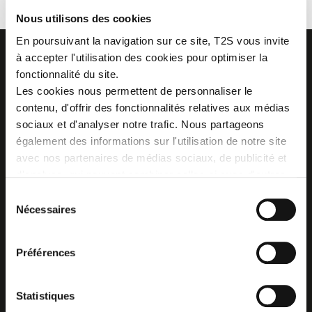
Nous utilisons des cookies
En poursuivant la navigation sur ce site, T2S vous invite
à accepter l'utilisation des cookies pour optimiser la
fonctionnalité du site.
Les cookies nous permettent de personnaliser le
contenu, d'offrir des fonctionnalités relatives aux médias
Z.I. La Vaure - B.P. 20930
42290 SORBIERS - France
sociaux et d'analyser notre trafic. Nous partageons
Tél. : + 33 4 77 53 05 05
également des informations sur l'utilisation de notre site
Contactez-nous !
avec nos partenaires de médias sociaux, de publicité et
Plan d'accès
d'analyse, qui peuvent combiner celles-ci avec d'autres
informations que vous leur avez fournies ou qu'ils ont
Sélection
collectées lors de votre utilisation de leurs services.
Nécessaires
du
consentement
Préférences
Statistiques