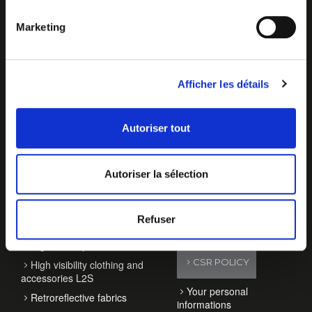
Marketing
Afficher les détails
Autoriser tout
OUR ACTIVITIES
ABOUT T2S
Autoriser la sélection
Vehicle consipicuity
T2S
products
Contact
Refuser
Roadworks accessories
News
High visibility PPE
CSR POLICY
High visibility clothing and
accessories L2S
Your personal
Retroreflective fabrics
informations