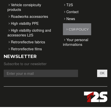
Vehicle consipicuity
T2S
products
Contact
Roadworks accessories
News
High visibility PPE
CSR POLICY
High visibility clothing and
accessories L2S
Your personal
Retroreflective fabrics
informations
Retroreflective films
NEWSLETTER
Subscribe to our newsletter
OK