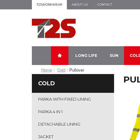
T2SWORKWEAR
ABOUT US
CONTACT
LONG LIFE
SUN
COL
Home
Cold
Pullover
PU
COLD
PARKA WITH FIXED LINING
PARKA 4 IN 1
DETACHABLE LINING
JACKET