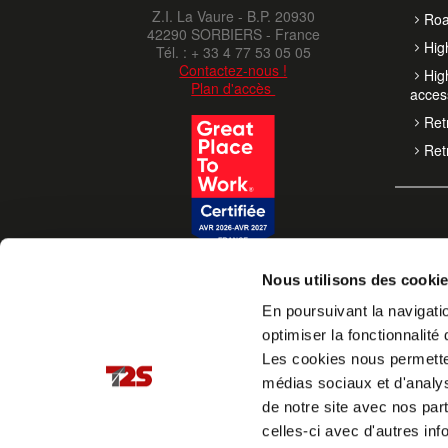
Z.I. La Vaure - B.P. 20930
Roa
42290 SORBIERS - France
High
Tél. : + 33 4 77 53 05 05
Contactez-nous !
High
Plan d'accès
acces
Retr
Retr
Nous utilisons des cooki
En poursuivant la navigatio
optimiser la fonctionnalité 
Les cookies nous permettent
médias sociaux et d'analys
de notre site avec nos par
celles-ci avec d'autres inf