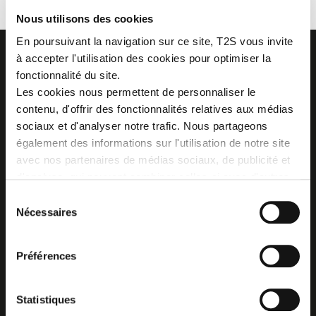
Nous utilisons des cookies
En poursuivant la navigation sur ce site, T2S vous invite
à accepter l'utilisation des cookies pour optimiser la
fonctionnalité du site.
Les cookies nous permettent de personnaliser le
contenu, d'offrir des fonctionnalités relatives aux médias
Z.I. La Vaure - B.P. 20930
42290 SORBIERS - France
sociaux et d'analyser notre trafic. Nous partageons
Tél. : + 33 4 77 53 05 05
également des informations sur l'utilisation de notre site
Contactez-nous !
avec nos partenaires de médias sociaux, de publicité et
Plan d'accès
d'analyse, qui peuvent combiner celles-ci avec d'autres
informations que vous leur avez fournies ou qu'ils ont
Sélection
collectées lors de votre utilisation de leurs services.
Nécessaires
du
consentement
Préférences
Statistiques