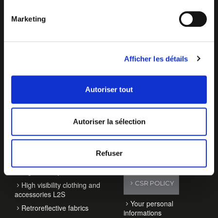
Marketing
Afficher les détails
Autoriser tout
OUR ACTIVITIES
ABOUT T2S
Autoriser la sélection
Vehicle consipicuity
T2S
products
Contact
Refuser
Roadworks accessories
News
High visibility PPE
CSR POLICY
High visibility clothing and
accessories L2S
Your personal
Retroreflective fabrics
informations