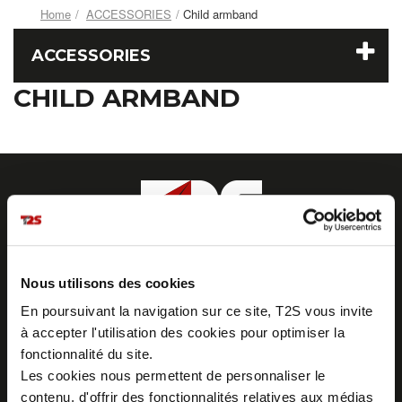
Home
ACCESSORIES
Child armband
ACCESSORIES
CHILD ARMBAND
Z.I. La Vaure - B.P. 20930
42290 SORBIERS - France
Nous utilisons des cookies
Tél. : + 33 4 77 53 05 05
Contactez-nous !
En poursuivant la navigation sur ce site, T2S vous invite
Plan d'accès
à accepter l'utilisation des cookies pour optimiser la
fonctionnalité du site.
Les cookies nous permettent de personnaliser le
contenu, d'offrir des fonctionnalités relatives aux médias