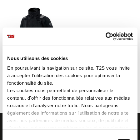
Nous utilisons des cookies
En poursuivant la navigation sur ce site, T2S vous invite
VALKYRIE PARKA
à accepter l'utilisation des cookies pour optimiser la
fonctionnalité du site.
Les cookies nous permettent de personnaliser le
contenu, d'offrir des fonctionnalités relatives aux médias
sociaux et d'analyser notre trafic. Nous partageons
également des informations sur l'utilisation de notre site
avec nos partenaires de médias sociaux, de publicité et
d'analyse, qui peuvent combiner celles-ci avec d'autres
informations que vous leur avez fournies ou qu'ils ont
Sélection