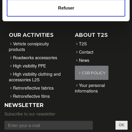
Refuser
OUR ACTIVITIES
ABOUT T2S
Vehicle consipicuity
T2S
products
Contact
Roadworks accessories
News
High visibility PPE
CSR POLICY
High visibility clothing and
accessories L2S
Your personal
Retroreflective fabrics
informations
Retroreflective films
NEWSLETTER
Subscribe to our newsletter
OK