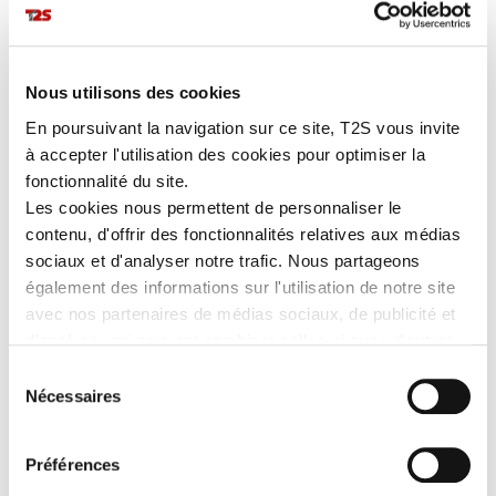
Nous utilisons des cookies
En poursuivant la navigation sur ce site, T2S vous invite
à accepter l'utilisation des cookies pour optimiser la
fonctionnalité du site.
Les cookies nous permettent de personnaliser le
BADGE PIÉTON RFID
GILET LED RGB
CONNECTÉ
contenu, d'offrir des fonctionnalités relatives aux médias
sociaux et d'analyser notre trafic. Nous partageons
également des informations sur l'utilisation de notre site
avec nos partenaires de médias sociaux, de publicité et
d'analyse, qui peuvent combiner celles-ci avec d'autres
informations que vous leur avez fournies ou qu'ils ont
Sélection
collectées lors de votre utilisation de leurs services.
Nécessaires
du
consentement
Préférences