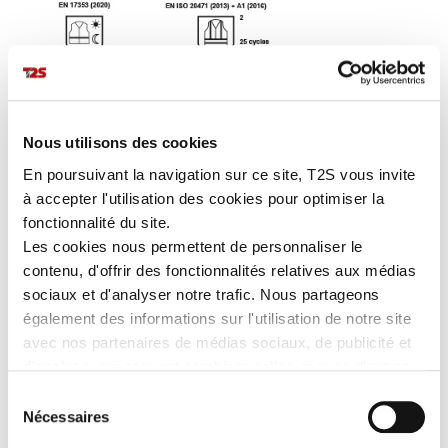
The 545 ECO high visibility safety vest is made of 100% polyester
fluorescent mesh and RETHIOTEX® microbeads retroreflective
strips for
optimum day and nighttime visibility (3 strips).
Nous utilisons des cookies
En poursuivant la navigation sur ce site, T2S vous invite
MORE DETAILS
à accepter l'utilisation des cookies pour optimiser la
fonctionnalité du site.
Les cookies nous permettent de personnaliser le
LEARN MORE
contenu, d'offrir des fonctionnalités relatives aux médias
sociaux et d'analyser notre trafic. Nous partageons
également des informations sur l'utilisation de notre site
Advantages
avec nos partenaires de médias sociaux, de publicité et
d'analyse, qui peuvent combiner celles-ci avec d'autres
Quality PPE:
100% polyester knitted mesh, sewn on
RETHIOTEX® microbeads retroreflective strips, edged with
informations que vous leur avez fournies ou qu'ils ont
Sélection
grey bias binding.
collectées lors de votre utilisation de leurs services.
Nécessaires
du
Ajustable :
central hook and loop fastening.
consentement
3 well-positioned strips for optimal day and nighttime