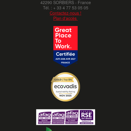
42290 SORBIERS - France
Tél. : + 33 4 77 53 05 05
Contactez-nous !
Plan d'accès