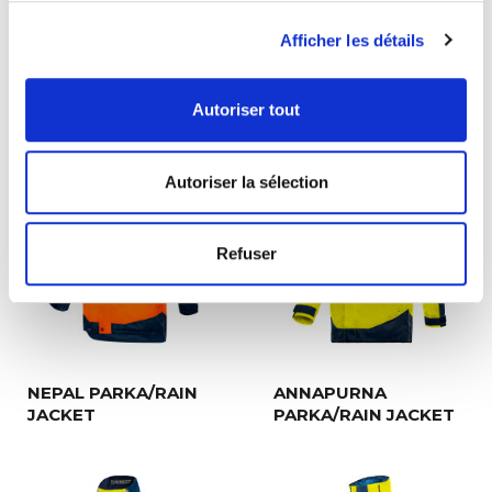
20471 + A1).
Size:
S to 3XL. Other size, on demand.
Afficher les détails
Colours available:
yellow/navy or orange/navy.
SEE ALSO
Autoriser tout
Autoriser la sélection
Refuser
NEPAL PARKA/RAIN
ANNAPURNA
JACKET
PARKA/RAIN JACKET