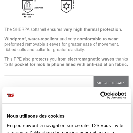
The SHERPA softshell ensures
very high thermal protection.
Windproof, water-repellent
and very
comfortable to wear
:
preformed removable sleeves for greater ease of movement,
ribbed cuffs and collar for greater elasticity.
This PPE also
protects
you from
electromagnetic waves
thanks
to its
pocket for mobile phone lined with anti-radiation fabric.
MORE DETAILS
LEARN MORE
Nous utilisons des cookies
Advantages
En poursuivant la navigation sur ce site, T2S vous invite
Heavy softshell fabric for very high thermal protection.
à accepter l'utilisation des cookies pour optimiser la