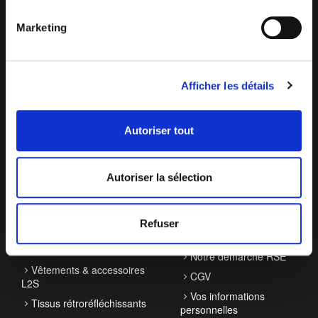
Marketing
Afficher les détails
Autoriser tout
NOS ACTIVITÉS
À PROPOS
Autoriser la sélection
Balisage de véhicules
Qui sommes-nous ?
Accessoires de
Contact
Refuser
signalisation
Actualités
EPI haute visibilité
Notre démarche RSE
Vêtements & accessoires
CGV
L2S
Vos informations
Tissus rétroréfléchissants
personnelles