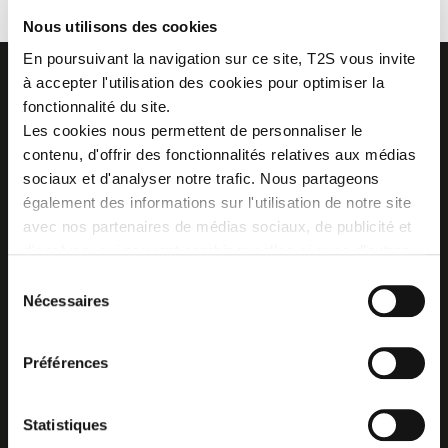
Nous utilisons des cookies
En poursuivant la navigation sur ce site, T2S vous invite
à accepter l'utilisation des cookies pour optimiser la
fonctionnalité du site.
Les cookies nous permettent de personnaliser le
contenu, d'offrir des fonctionnalités relatives aux médias
Z.I. La Vaure - B.P. 20930
42291 SORBIERS CEDEX - France
sociaux et d'analyser notre trafic. Nous partageons
Tél. : + 33 (0)4 77 53 05 05
également des informations sur l'utilisation de notre site
Contactez-nous !
avec nos partenaires de médias sociaux, de publicité et
Plan d'accès
d'analyse, qui peuvent combiner celles-ci avec d'autres
informations que vous leur avez fournies ou qu'ils ont
Sélection
collectées lors de votre utilisation de leurs services.
Nécessaires
du
consentement
Préférences
Statistiques