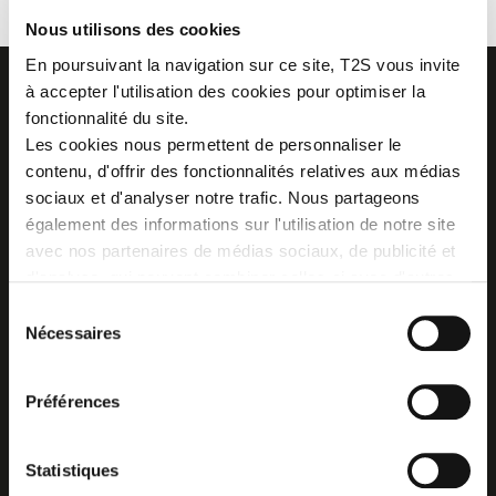
Nous utilisons des cookies
En poursuivant la navigation sur ce site, T2S vous invite
à accepter l'utilisation des cookies pour optimiser la
fonctionnalité du site.
Les cookies nous permettent de personnaliser le
contenu, d'offrir des fonctionnalités relatives aux médias
Z.I. La Vaure - B.P. 20930
42291 SORBIERS CEDEX - France
sociaux et d'analyser notre trafic. Nous partageons
Tél. : + 33 (0)4 77 53 05 05
également des informations sur l'utilisation de notre site
Contactez-nous !
avec nos partenaires de médias sociaux, de publicité et
Plan d'accès
d'analyse, qui peuvent combiner celles-ci avec d'autres
informations que vous leur avez fournies ou qu'ils ont
Sélection
collectées lors de votre utilisation de leurs services.
Nécessaires
du
consentement
Préférences
Statistiques