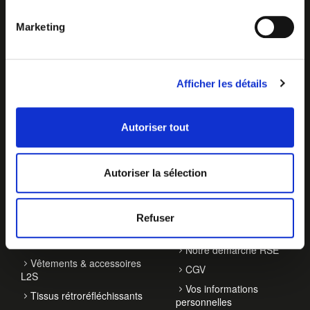
Marketing
Afficher les détails
Autoriser tout
NOS ACTIVITÉS
À PROPOS
Autoriser la sélection
Balisage de véhicules
Qui sommes-nous ?
Accessoires de
Contact
Refuser
signalisation
Actualités
EPI haute visibilité
Notre démarche RSE
Vêtements & accessoires
CGV
L2S
Vos informations
Tissus rétroréfléchissants
personnelles