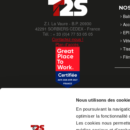
NOS
Bal
Z.I. La Vaure - B.P. 20930
Acc
42291 SORBIERS CEDEX - France
EPI 
Tél. : + 33 (0)4 77 53 05 05
Contactez-nous !
Vêt
Plan d'accès
Tis
Fil
Nous utilisons des cooki
En poursuivant la navigatio
optimiser la fonctionnalité 
Les cookies nous permettent
médias sociaux et d'analys