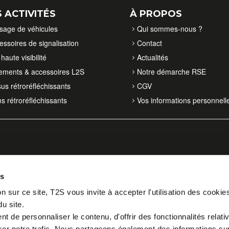
 ACTIVITÉS
À PROPOS
isage de véhicules
Qui sommes-nous ?
essoires de signalisation
Contact
haute visibilité
Actualités
ements & accessoires L2S
Notre démarche RSE
sus rétroréfléchissants
CGV
ms rétroréfléchissants
Vos informations personnell
es
n sur ce site, T2S vous invite à accepter l'utilisation des cookie
du site.
 de personnaliser le contenu, d'offrir des fonctionnalités relati
er notre trafic. Nous partageons également des informations sur l