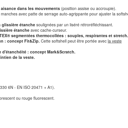
de aisance dans les mouvements
(position assise ou accroupie).
manches avec patte de serrage auto-agrippante pour ajuster la softshe
 glissière étanche
soulignées par un liséré rétroréfléchissant.
issière étanche
avec cache-curseur.
TEX® segmentées thermocollées : souples, respirantes et stretch
n : concept Fit&Zip.
Cette softshell peut être portée avec
la veste
e d'étanchéité : concept Mark&Scratch.
intien de la veste.
6330 6N - EN ISO 20471 + A1).
uorescent ou rouge fluorescent.