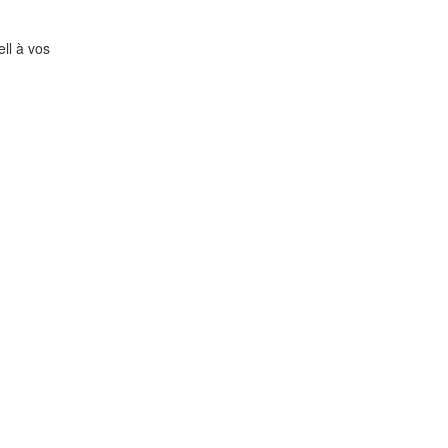
ll à vos
.