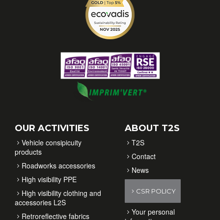
OUR ACTIVITIES
ABOUT T2S
Vehicle consipicuity
T2S
products
Contact
Roadworks accessories
News
High visibility PPE
CSR POLICY
High visibility clothing and
accessories L2S
Your personal
Retroreflective fabrics