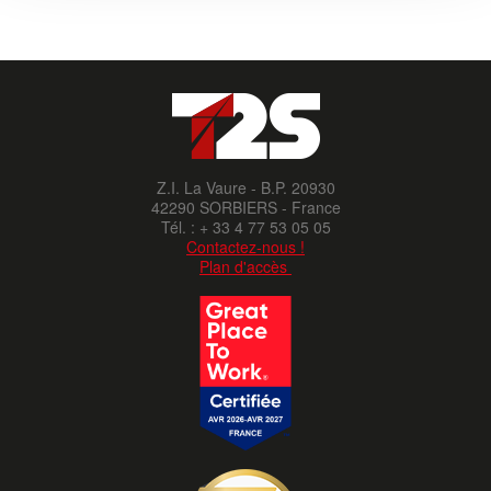
Z.I. La Vaure - B.P. 20930
42290 SORBIERS - France
Tél. : + 33 4 77 53 05 05
Contactez-nous !
Plan d'accès