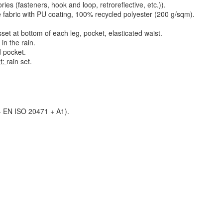
ies (fasteners, hook and loop, retroreflective, etc.)).
fabric with PU coating, 100% recycled polyester (200 g
/sqm).
sset at bottom of each leg, pocket, elasticated waist.
 in the rain.
d pocket.
t:
rain set
.
 - EN ISO 20471 + A1).