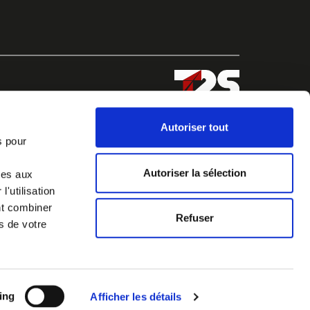
Autoriser tout
s pour
Autoriser la sélection
ves aux
'utilisation
nt combiner
Refuser
s de votre
ing
Afficher les détails
Legal notices