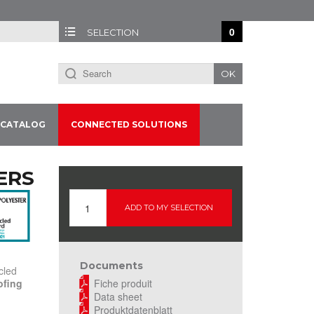
0
SELECTION
OK
CATALOG
CONNECTED SOLUTIONS
ERS
ADD TO MY SELECTION
Documents
cled
Fiche produit
ofing
Data sheet
Produktdatenblatt