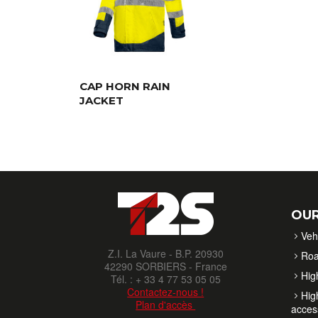
CAP HORN RAIN
JACKET
OUR
Veh
Z.I. La Vaure - B.P. 20930
Roa
42290 SORBIERS - France
High
Tél. : + 33 4 77 53 05 05
Contactez-nous !
High
Plan d'accès
acces