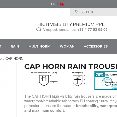
FR
EN
SIGN IN
HIGH VISIBILITY PREMIUM PPE
+33
4 77 53 05 05
A request, contact us:
D
RAIN
MULTINORM
WOMAN
ACCESSORIES
rousers CAP HORN
CAP HORN RAIN TROUS
The CAP HORN high visibility rain trousers are made of
waterproof-breathable fabric with PU coating 100% recy
polyester to ensure the wearer
breathability, waterpro
and maximum comfort
.