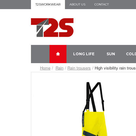
T2SWORKWEAR
ABOUT US
CONTACT
LONG LIFE
SUN
COL
Home
Rain
Rain trousers
High visibility rain t