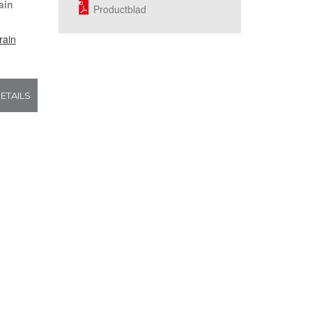
ain
Productblad
rain
ETAILS