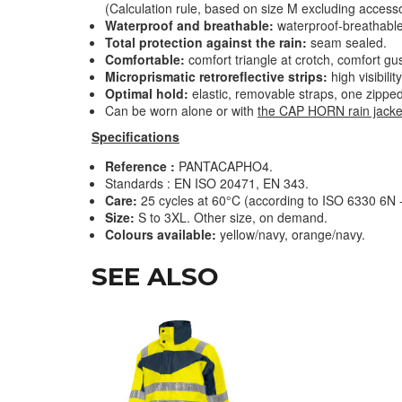
(Calculation rule, based on size M excluding accessor
Waterproof and breathable:
waterproof-breathable 
Total protection against the rain:
seam sealed
.
Comfortable:
comfort triangle at crotch, comfort gu
Microprismatic retroreflective strips:
high visibility
Optimal hold:
elastic, removable straps, one zippe
Can be worn alone or with
the CAP HORN rain jacke
Specifications
Reference :
PANTACAPHO4.
Standards : EN ISO 20471, EN 343.
Care:
25 cycles at 60°C (according to ISO 6330 6N
Size:
S to 3XL. Other size, on demand.
Colours available:
yellow/navy, orange/navy.
SEE ALSO