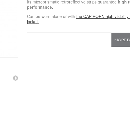
Its microprismatic retroreflective strips guarantee
high r
performance.
Can be worn alone or with
the CAP HORN high visibility 
jacket.
MORE D