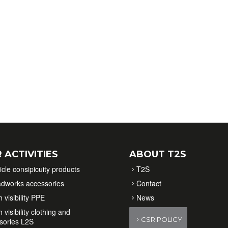
 ACTIVITIES
ABOUT T2S
icle consipicuity products
T2S
dworks accessories
Contact
 visibility PPE
News
 visibility clothing and
CSR POLICY
sories L2S