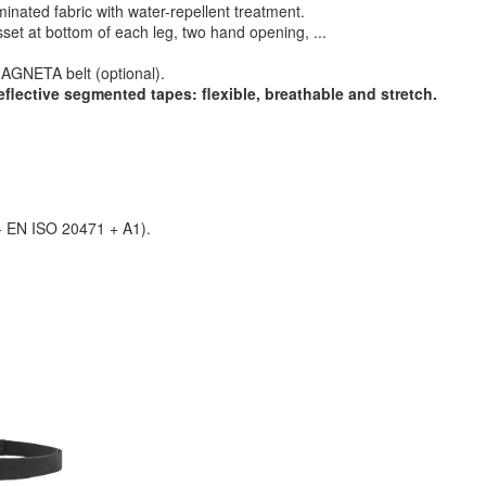
minated fabric with water-repellent treatment.
sset at bottom of each leg, two hand opening, ...
MAGNETA belt (optional).
flective segmented tapes: flexible, breathable and stretch.
 - EN ISO 20471 + A1).