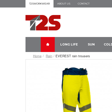
T2SWORKWEAR
ABOUT US
CONTACT
LONG LIFE
SUN
COL
Home
Rain
EVEREST rain trousers