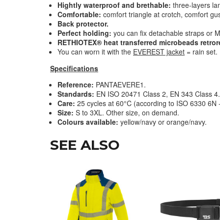
Hightly waterproof and brethable:
three-layers la
Comfortable:
comfort triangle at crotch, comfort gu
Back protector.
Perfect holding:
you can fix detachable straps or 
RETHIOTEX® heat transferred microbeads retrore
You can worn it with the
EVEREST jacket
= rain set.
Specifications
Reference:
PANTAEVERE1.
Standards:
EN ISO 20471 Class 2, EN 343 Class 4.
Care:
25 cycles at 60°C (according to ISO 6330 6N
Size:
S to 3XL. Other size, on demand.
Colours available:
yellow/navy or orange/navy.
SEE ALSO