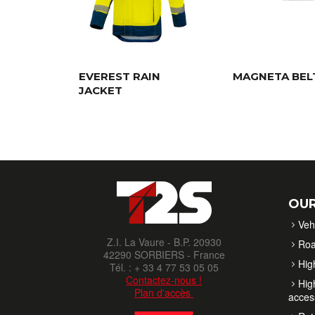
EVEREST RAIN
MAGNETA BEL
JACKET
OUR
Veh
Z.I. La Vaure - B.P. 20930
Roa
42290 SORBIERS - France
High
Tél. : + 33 4 77 53 05 05
Contactez-nous !
High
Plan d'accès
acces