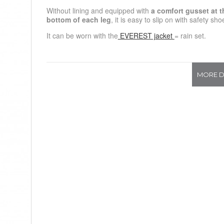
Without lining and equipped with
a comfort gusset at t
bottom of each leg
, it is easy to slip on with safety sho
It can be worn with the
EVEREST jacket
= rain set.
MORE D