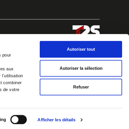
Autoriser tout
s pour
Autoriser la sélection
ves aux
'utilisation
nt combiner
Refuser
s de votre
ing
Afficher les détails
Legal notices