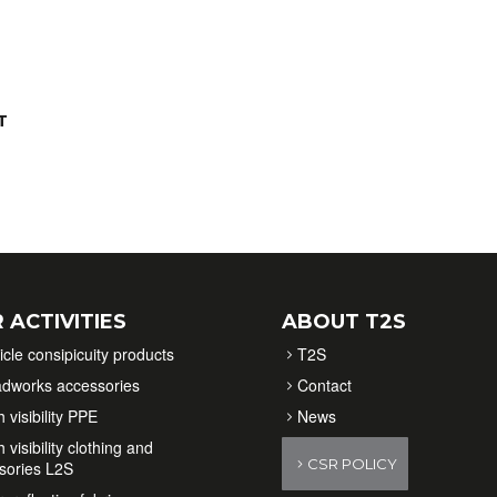
T
 ACTIVITIES
ABOUT T2S
icle consipicuity products
T2S
dworks accessories
Contact
 visibility PPE
News
 visibility clothing and
CSR POLICY
sories L2S