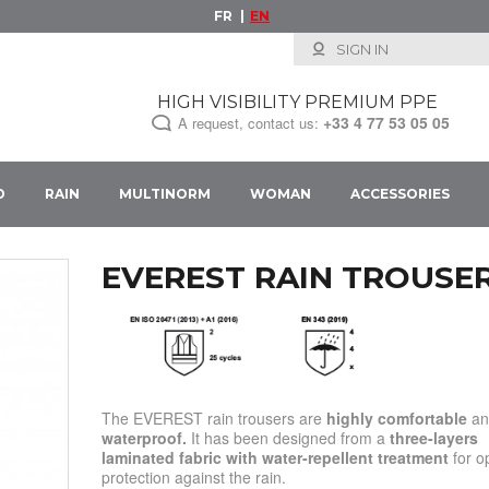
FR
EN
SIGN IN
HIGH VISIBILITY PREMIUM PPE
+33
4 77 53 05 05
A request, contact us:
D
RAIN
MULTINORM
WOMAN
ACCESSORIES
EVEREST RAIN TROUSE
The EVEREST rain trousers are
highly comfortable
an
waterproof.
It has been designed from a
three-layers
laminated fabric with water-repellent treatment
for o
protection against the rain.