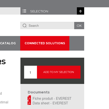
0
SELECTION
OK
CATALOG
CONNECTED SOLUTIONS
RS
ADD TO MY SELECTION
Documents
d
Fiche produit - EVEREST
ptimal
Data sheet - EVEREST