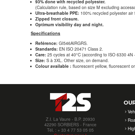
93% done with recycled polyester.
(Calculation rule, based on size M excluding accessor
Ultra-breathable PPE:
100% recycled polyester air
Zipped front closure.
Optimum visibility day and night.
Specifications
Reférence:
GI546AIRGRS.
Standards:
EN ISO 20471 Class 2.
Care:
25 cycles at 40°C (according to ISO 6330 4N 
Size:
S à 3XL. Other size, on demand.
Colour available :
fluorescent yellow, fluorescent 
OUR
Veh
Z.I. La Vaure - B.P. 20930
Roa
42290 SORBIERS - France
High
Tél. : + 33 4 77 53 05 05