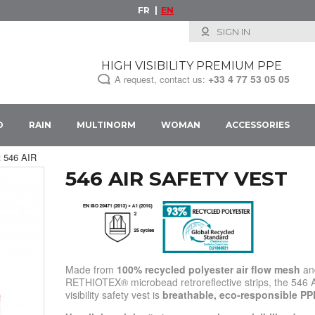
FR
EN
SIGN IN
HIGH VISIBILITY PREMIUM PPE
+33
4 77 53 05 05
A request, contact us:
D
RAIN
MULTINORM
WOMAN
ACCESSORIES
st 546 AIR
546 AIR SAFETY VEST
Made from
100% recycled polyester air flow mesh
an
RETHIOTEX® microbead retroreflective strips, the 546 
visibility safety vest is
breathable, eco-responsible PP