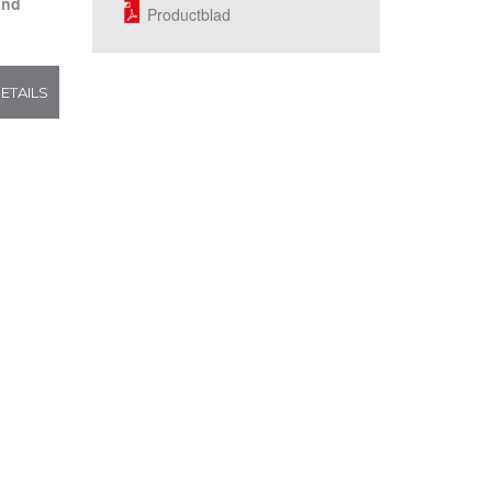
and
Productblad
ETAILS