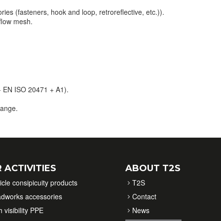
ies (fasteners, hook and loop, retroreflective, etc.)).
 flow mesh.
- EN ISO 20471 + A1).
orange.
 ACTIVITIES
ABOUT T2S
icle consipicuity products
T2S
dworks accessories
Contact
 visibility PPE
News