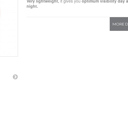
Very lightweight,
it gives you
optimum visibility day 
night.
MORE D