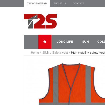
T2SWORKWEAR
ABOUT US
CONTACT
LONG LIFE
SUN
COL
Home
SUN
Safety vest
High visibility safety ve