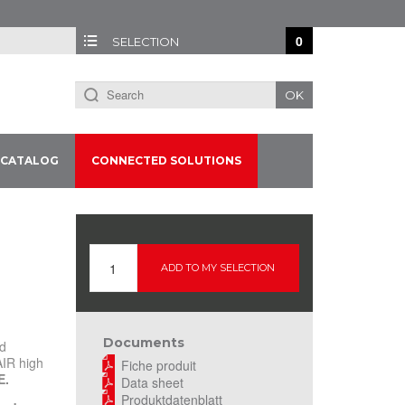
0
SELECTION
OK
CATALOG
CONNECTED SOLUTIONS
ADD TO MY SELECTION
Documents
d
AIR high
Fiche produit
E.
Data sheet
Produktdatenblatt