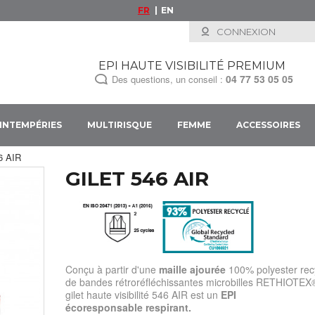
FR
EN
CONNEXION
EPI HAUTE VISIBILITÉ PREMIUM
04 77 53 05 05
Des questions, un conseil :
INTEMPÉRIES
MULTIRISQUE
FEMME
ACCESSOIRES
46 AIR
GILET 546 AIR
Conçu à partir d'une
maille ajourée
100% polyester recy
de bandes rétroréfléchissantes microbilles RETHIOTEX®
gilet haute visibilité 546 AIR est un
EPI
écoresponsable
respirant.