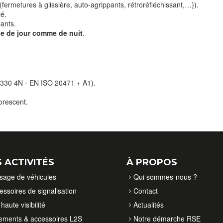
(fermetures à glissière, auto-agrippants, rétroréfléchissant,…)).
lé.
ants.
ale de jour comme de nuit
.
6330 4N - EN ISO 20471 + A1).
orescent.
 ACTIVITÉS
À PROPOS
isage de véhicules
Qui sommes-nous ?
essoires de signalisation
Contact
haute visibilité
Actualités
ements & accessoires L2S
Notre démarche RSE