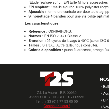
(Etude réalisée sur un EPI taille M hors accessoires 
EPI respirant :
maille ajourée 100% polyester recyc
Ajustable :
fermeture centrale par deux auto-agripp
Silhouettage 4 bandes
pour une
visibilité optim
Les caractéristiques
Référence :
GI546AIRGRS.
Normes :
EN ISO 20471 Classe 2.
Entretien :
25 cycles de lavage à 40°C (selon ISO 
Tailles :
S à 3XL. Autre taille, nous consulter.
Coloris disponibles :
jaune fluorescent, orange flu
NOS
Bal
Z.I. La Vaure - B.P. 20930
Acc
42291 SORBIERS CEDEX - France
EPI 
Tél. : + 33 (0)4 77 53 05 05
Contactez-nous !
Vêt