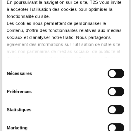
En poursuivant la navigation sur ce site, T2S vous invite
Our CANDELA trousers combines c
omfort and practicality
(55%
à accepter l'utilisation des cookies pour optimiser la
cotton, 45% polyester).
fonctionnalité du site.
The high back with back protection, slim fit and the stretch-
Les cookies nous permettent de personnaliser le
knit comfort triangle
ensure maximum freedom of movement
contenu, d'offrir des fonctionnalités relatives aux médias
and protection.
sociaux et d'analyser notre trafic. Nous partageons
With its many pockets, this high-visibility garment is also
highly
également des informations sur l'utilisation de notre site
functional.
avec nos partenaires de médias sociaux, de publicité et
d'analyse, qui peuvent combiner celles-ci avec d'autres
MORE DETAILS
informations que vous leur avez fournies ou qu'ils ont
Sélection
collectées lors de votre utilisation de leurs services.
Nécessaires
du
consentement
LEARN MORE
Préférences
Advantages
Statistiques
Ultra confortable:
55% cotton, 45% polyester fabric.
Gusseted crotch with stretch mesh for added comfort.
Robust and lightweight.
Marketing
Industrial washing possible.