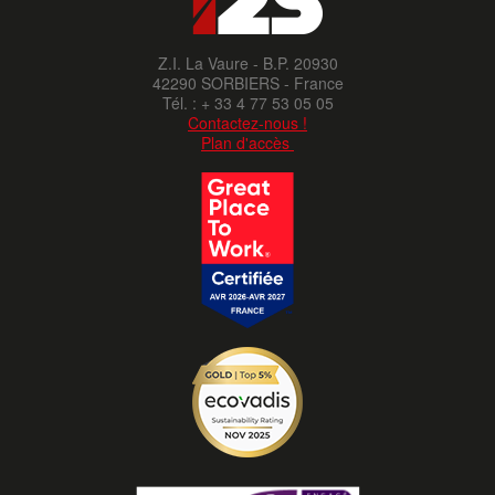
Z.I. La Vaure - B.P. 20930
42290 SORBIERS - France
Tél. : + 33 4 77 53 05 05
Contactez-nous !
Plan d'accès