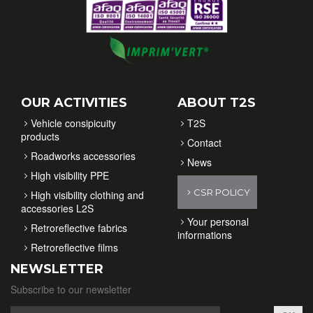
OUR ACTIVITIES
ABOUT T2S
Vehicle consipicuity
T2S
products
Contact
Roadworks accessories
News
High visibility PPE
CSR POLICY
High visibility clothing and
accessories L2S
Your personal
Retroreflective fabrics
informations
Retroreflective films
NEWSLETTER
Subscribe to our newsletter