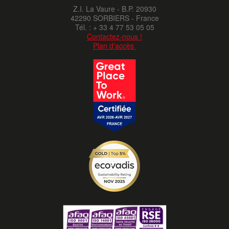
Z.I. La Vaure - B.P. 20930
42290 SORBIERS - France
Tél. : + 33 4 77 53 05 05
Contactez-nous !
Plan d'accès