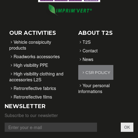
OUR ACTIVITIES
ABOUT T2S
Vehicle consipicuity
T2S
products
Contact
Roadworks accessories
News
High visibility PPE
CSR POLICY
High visibility clothing and
accessories L2S
Your personal
Retroreflective fabrics
informations
Retroreflective films
NEWSLETTER
Subscribe to our newsletter
OK