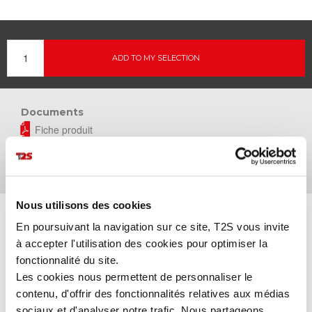
ADD TO MY SELECTION
Documents
Fiche produit
Data sheet
Produktdatenblatt
Productblad
Nous utilisons des cookies
JEAN DJANGO
En poursuivant la navigation sur ce site, T2S vous invite
Our DJANGO jeans combine
comfort and style
with a modern
à accepter l'utilisation des cookies pour optimiser la
straight fit.
Stretch fabric
ensures
optimum freedom of
fonctionnalité du site.
movement,
essential for working in good conditions.
Les cookies nous permettent de personnaliser le
The button fly gives a perfect, elegant finish.
contenu, d'offrir des fonctionnalités relatives aux médias
sociaux et d'analyser notre trafic. Nous partageons