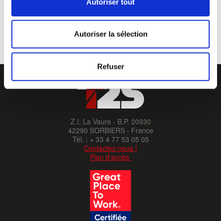
Autoriser tout
Standards:
EN ISO 20471 Class 2.
Care:
60°C.
Size:
36 à 62.
Autoriser la sélection
Refuser
Z.I. La Vaure - B.P. 20930
42290 SORBIERS - France
Tél. : + 33 4 77 53 05 05
Contactez-nous !
Plan d'accès