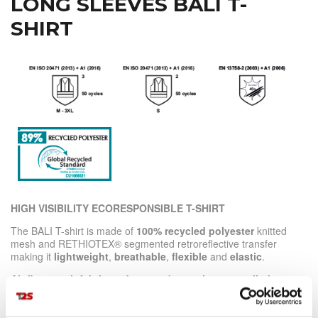
LONG SLEEVES BALI T-
SHIRT
HIGH VISIBILITY ECORESPONSIBLE T-SHIRT
The BALI T-shirt is made of
100% recycled polyester
knitted
mesh and RETHIOTEX® segmented retroreflective transfer
making it
lightweight
,
breathable
,
flexible
and
elastic
.
Air flow mesh fabric under arms
for
maximum ventilation.