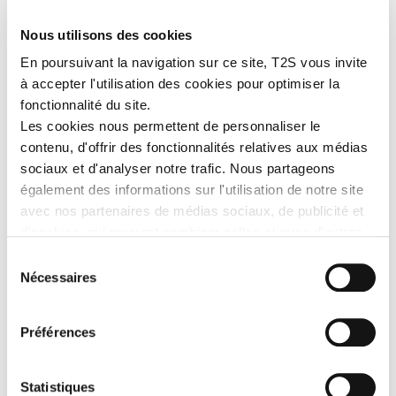
MORE DETAILS
Nous utilisons des cookies
En poursuivant la navigation sur ce site, T2S vous invite
à accepter l'utilisation des cookies pour optimiser la
LEARN MORE
fonctionnalité du site.
Les cookies nous permettent de personnaliser le
Advantages
contenu, d'offrir des fonctionnalités relatives aux médias
89% done with recycled polyester.
sociaux et d'analyser notre trafic. Nous partageons
(Calculation rule, based on size M excluding accessories
également des informations sur l'utilisation de notre site
(fasteners, hook and loop, retroreflective, etc.)).
Flexible,
lightweight and breathable:
100% polyester knitted
avec nos partenaires de médias sociaux, de publicité et
mesh
.
d'analyse, qui peuvent combiner celles-ci avec d'autres
Solar UV protection:
complies with
EN 13758-2 standard.
informations que vous leur avez fournies ou qu'ils ont
Sélection
Air flow mesh fabric under arms
for maximum ventilation.
collectées lors de votre utilisation de leurs services.
Nécessaires
Heat transferred RETHIOTEX® microbeads retroreflective
du
segmented strips for second-to-none flexibility and
consentement
lightweight.
Slim fit.
Préférences
Spe
cifications
Reference:
TSHIRBALL07.
Statistiques