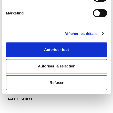
Standards:
EN ISO 20471, EN 13758-2 UPF 40+.
Care:
50 cycles at 60°C (according to ISO 6330 6N + EN ISO
20471 + A1).
Marketing
Size:
S to 3XL. Other size, on demand.
Colours available:
yellow/navy, orange/navy, red/navy.
SEE ALSO
Afficher les détails
Autoriser tout
Autoriser la sélection
Refuser
BALI T-SHIRT