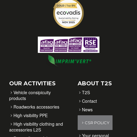
OUR ACTIVITIES
ABOUT T2S
Vehicle consipicuity
T2S
products
Contact
Roadworks accessories
News
High visibility PPE
CSR POLICY
High visibility clothing and
accessories L2S
Your personal