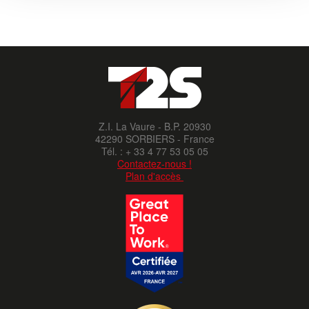
Z.I. La Vaure - B.P. 20930
42290 SORBIERS - France
Tél. : + 33 4 77 53 05 05
Contactez-nous !
Plan d'accès