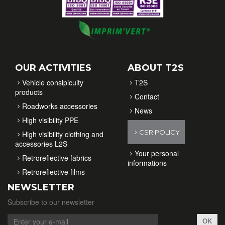
OUR ACTIVITIES
ABOUT T2S
Vehicle consipicuity
T2S
products
Contact
Roadworks accessories
News
High visibility PPE
CSR POLICY
High visibility clothing and
accessories L2S
Your personal
Retroreflective fabrics
informations
Retroreflective films
NEWSLETTER
Subscribe to our newsletter
OK