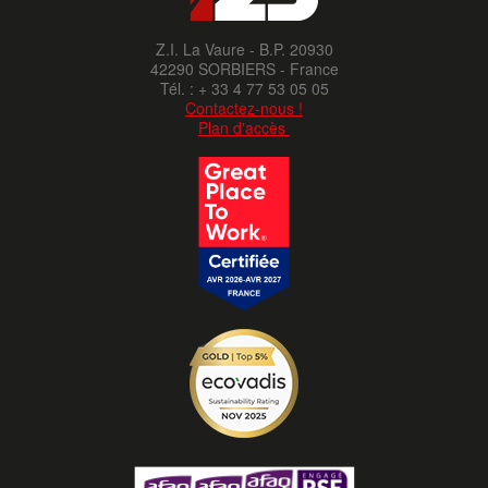
Z.I. La Vaure - B.P. 20930
42290 SORBIERS - France
Tél. : + 33 4 77 53 05 05
Contactez-nous !
Plan d'accès