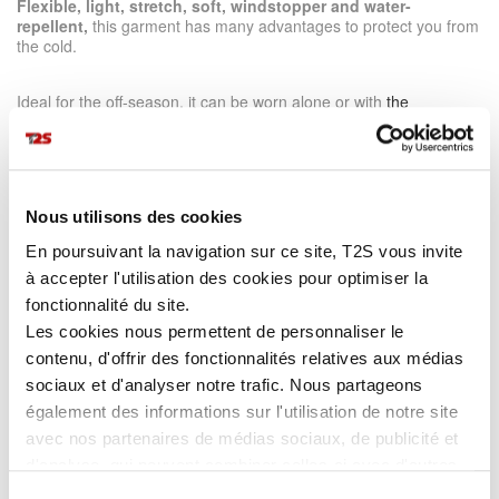
Flexible, light, stretch, soft, windstopper and water-
repellent,
this garment has many advantages to protect you from
the cold.
Ideal for the off-season, it can be worn alone or with
the
AMAZONE jacket.
MORE DETAILS
Nous utilisons des cookies
En poursuivant la navigation sur ce site, T2S vous invite
LEARN MORE
à accepter l'utilisation des cookies pour optimiser la
fonctionnalité du site.
Advantages
Les cookies nous permettent de personnaliser le
contenu, d'offrir des fonctionnalités relatives aux médias
3-layers laminated softshell with repellent treatment.
sociaux et d'analyser notre trafic. Nous partageons
Slim fit.
Side slits for greater ease of movement
(sitting or standing).
également des informations sur l'utilisation de notre site
Total protection against the rain:
cuffs with self-fastening pull
avec nos partenaires de médias sociaux, de publicité et
tight tab to ajdust the softshell to your wrists, back protector,
d'analyse, qui peuvent combiner celles-ci avec d'autres
collar with brushed mesh....
informations que vous leur avez fournies ou qu'ils ont
Two bottom pockets
closed by
sealed zip.