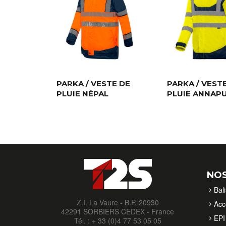
PARKA / VESTE DE
PARKA / VEST
PLUIE NÉPAL
PLUIE ANNAP
NOS
Bal
Z.I. La Vaure - B.P. 20930
Acc
42291 SORBIERS CEDEX - France
EPI 
Tél. : + 33 (0)4 77 53 05 05