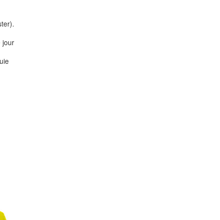
ter).
e jour
uie