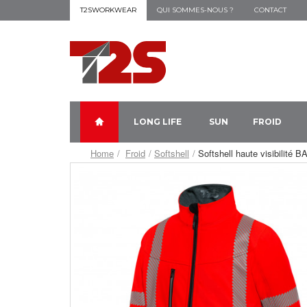
T2SWORKWEAR
QUI SOMMES-NOUS ?
CONTACT
LONG LIFE
SUN
FROID
Home
Froid
Softshell
Softshell haute visibilité