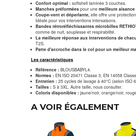
Confort optimal :
softshell laminée 3 couches.
Manches préformées
pour une
meilleure aisanc
Coupe-vent et déperlante,
elle offre une protecti
Idéale pour vos interventions intersaisons.
Bandes rétroréfléchissantes microbilles RETH
comme de nuit, souplesse et respirabilité.
La meilleure réponse aux interventions de chacu
T2S.
Patte d'accroche dans le col pour un meilleur ma
Les caractéristiques
Référence :
BLOUSBABYL4.
Normes :
EN ISO 20471 Classe 3, EN 14058 Class
Entretien :
25 cycles de lavage à 40°C (selon ISO 
Tailles :
S à 3XL. Autre taille, nous consulter.
Coloris disponibles :
jaune/noir, orange/noir, rouge
A VOIR ÉGALEMENT