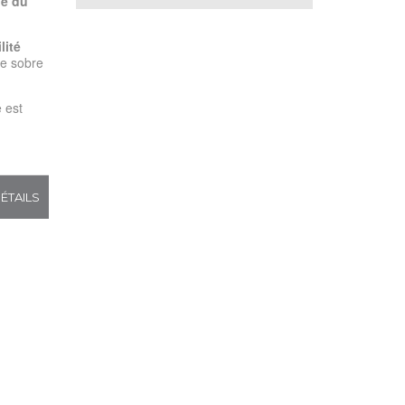
le du
lité
re sobre
e est
ÉTAILS