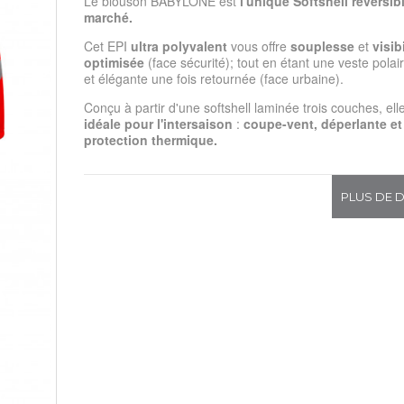
Le blouson BABYLONE est
l'unique Softshell réversib
marché.
Cet EPI
ultra polyvalent
vous offre
souplesse
et
visibi
optimisée
(face sécurité); tout en étant une veste polai
et élégante une fois retournée (face urbaine).
Conçu à partir d'une softshell laminée trois couches, ell
idéale pour l'intersaison
:
coupe-vent, déperlante et
protection thermique.
PLUS DE D