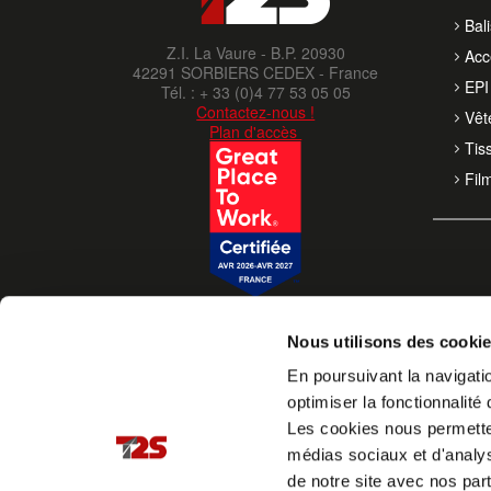
Bal
Z.I. La Vaure - B.P. 20930
Acc
42291 SORBIERS CEDEX - France
EPI 
Tél. : + 33 (0)4 77 53 05 05
Contactez-nous !
Vêt
Plan d'accès
Tis
Fil
Nous utilisons des cooki
En poursuivant la navigatio
optimiser la fonctionnalité 
Les cookies nous permettent
médias sociaux et d'analys
de notre site avec nos par