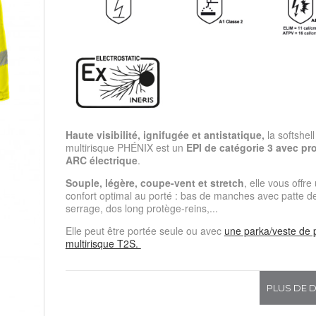
Haute visibilité, ignifugée et antistatique,
la softshell
multirisque PHÉNIX est un
EPI de catégorie 3 avec pr
ARC électrique
.
Souple, légère, coupe-vent et stretch
, elle vous offre
confort optimal au porté : bas de manches avec patte d
serrage, dos long protège-reins,...
Elle peut être portée seule ou avec
une parka/veste de p
multirisque T2S.
PLUS DE D