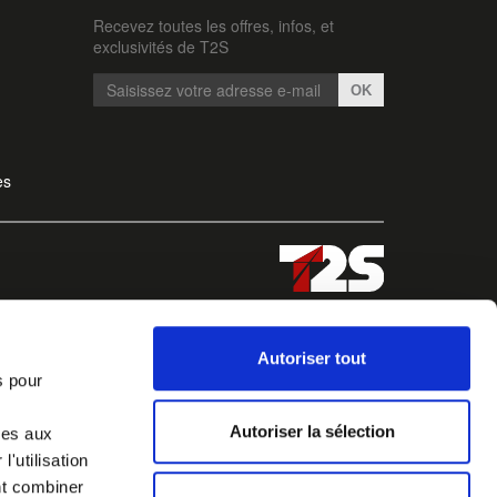
Recevez toutes les offres, infos, et
exclusivités de T2S
OK
es
Autoriser tout
s pour
Autoriser la sélection
ves aux
'utilisation
nt combiner