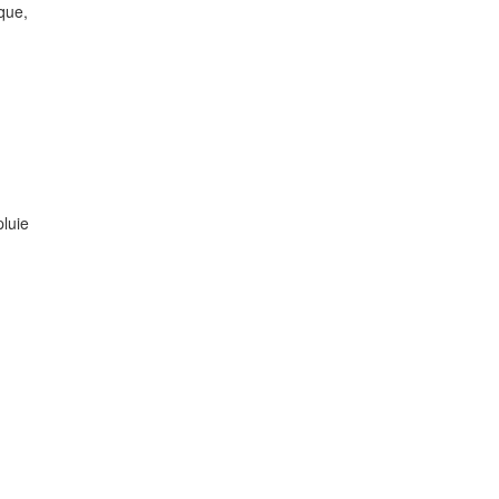
que,
.
pluie