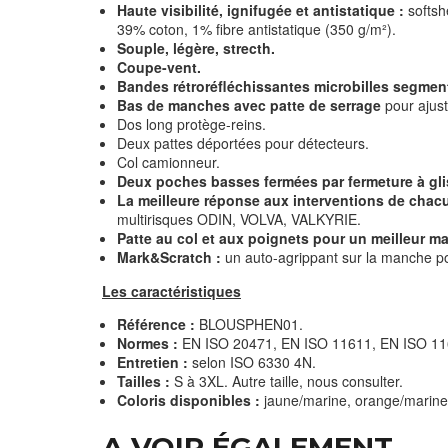
Haute visibilité, ignifugée et antistatique :
softsh
39% coton, 1% fibre antistatique (350 g/m²).
Souple, légère, strecth.
Coupe-vent.
Bandes rétroréfléchissantes microbilles segmen
Bas de manches avec patte de serrage
pour ajust
Dos long protège-reins.
Deux pattes déportées pour détecteurs.
Col camionneur.
Deux poches basses fermées par fermeture à gli
La meilleure réponse aux interventions de chacu
multirisques ODIN, VOLVA, VALKYRIE.
Patte au col et aux poignets pour un meilleur m
Mark&Scratch :
un auto-agrippant sur la manche po
Les caractéristiques
Référence :
BLOUSPHEN01.
Normes :
EN ISO 20471, EN ISO 11611, EN ISO 11
Entretien :
selon ISO 6330 4N.
Tailles :
S à 3XL. Autre taille, nous consulter.
Coloris disponibles :
jaune/marine, orange/marine
A VOIR ÉGALEMENT