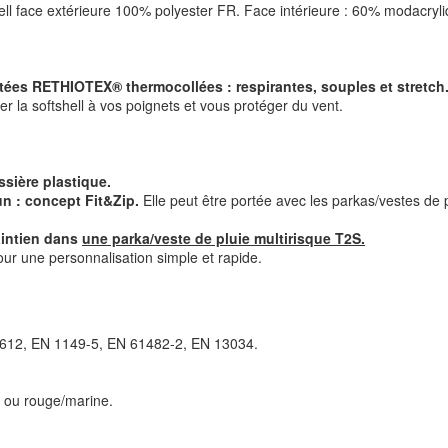
ell face extérieure 100% polyester FR. Face intérieure : 60% modacryli
tées RETHIOTEX® thermocollées : respirantes, souples et stretch
er la softshell à vos poignets et vous protéger du vent.
ssière plastique.
n : concept Fit&Zip.
Elle peut être portée avec les parkas/vestes de 
aintien dans
une parka/veste de pluie multirisque T2S.
ur une personnalisation simple et rapide.
612, EN 1149-5, EN 61482-2, EN 13034.
 ou rouge/marine.