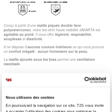
Conçu à partir d'une
maille piquée double face
polyester/coton
, notre tee-shirt haute visibilité JAKARTA est
agréable au porté
. Il vous offre
légèreté
,
respirabilité
,
souplesse
et
élasticité.
Il ne dispose d'
aucune couture intérieure
ce qui vous procure
un
confort inégalé
:
aucun frottement sur
la peau.
La
maille ajourée sous les bras
permet une
ventilation
maximale
.
PLUS DE DÉTAILS
Nous utilisons des cookies
EN SAVOIR PLUS
En poursuivant la navigation sur ce site, T2S vous invite
à accepter l'utilisation des cookies pour optimiser la