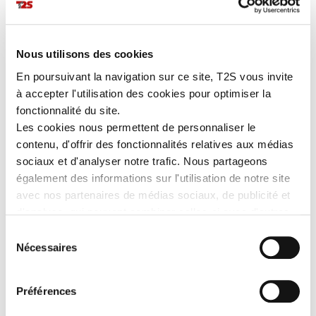
EN SAVOIR PLUS
Nous utilisons des cookies
Pile Lithium autonome :
2 ans.
En poursuivant la navigation sur ce site, T2S vous invite
Température de fonctionnement :
+ 50 °C à - 30 °C.
à accepter l'utilisation des cookies pour optimiser la
Dimensions :
80 x 50 x 20 mm.
Référence :
TAGDEPP01
fonctionnalité du site.
Les cookies nous permettent de personnaliser le
A VOIR ÉGALEMENT
contenu, d'offrir des fonctionnalités relatives aux médias
sociaux et d'analyser notre trafic. Nous partageons
également des informations sur l'utilisation de notre site
avec nos partenaires de médias sociaux, de publicité et
d'analyse, qui peuvent combiner celles-ci avec d'autres
informations que vous leur avez fournies ou qu'ils ont
Sélection
collectées lors de votre utilisation de leurs services.
Nécessaires
du
consentement
Préférences