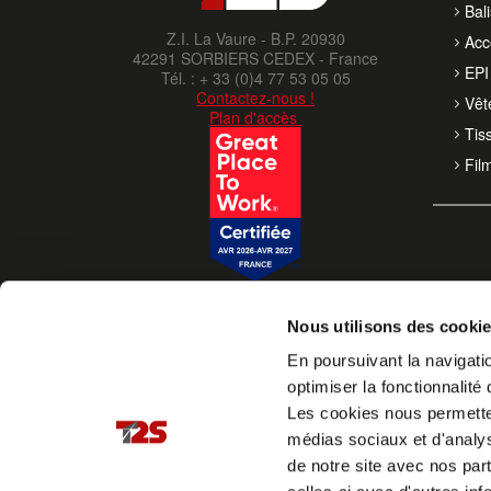
Bal
Z.I. La Vaure - B.P. 20930
Acc
42291 SORBIERS CEDEX - France
EPI 
Tél. : + 33 (0)4 77 53 05 05
Contactez-nous !
Vêt
Plan d'accès
Tis
Fil
Nous utilisons des cooki
En poursuivant la navigatio
optimiser la fonctionnalité 
Les cookies nous permettent
médias sociaux et d'analys
de notre site avec nos par