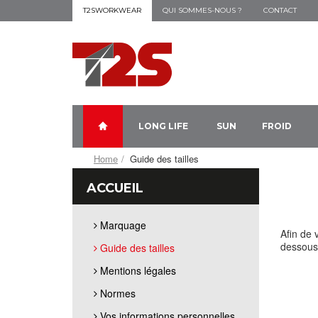
T2SWORKWEAR
QUI SOMMES-NOUS ?
CONTACT
LONG LIFE
SUN
FROID
Home
Guide des tailles
ACCUEIL
Marquage
Afin de 
dessous
Guide des tailles
Mentions légales
Normes
Vos informations personnelles