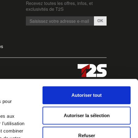
Recevez toutes les offres, infos, et
exclusivités de T2S
OK
es
Autoriser tout
s pour
Autoriser la sélection
ves aux
'utilisation
nt combiner
Refuser