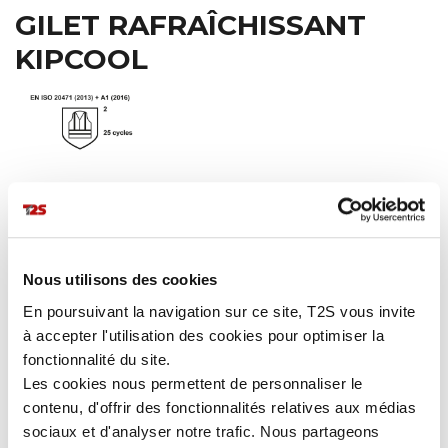
GILET RAFRAÎCHISSANT
KIPCOOL
Fraîcheur et bien-être au travail
Notre gilet rafraîchissant KIPCOOL permet un
refroidissement
naturel
(sous l'effet de la chaleur)
jusqu'à -7°C en quelques
secondes.
Nous utilisons des cookies
Confortable et très facile d'utilisation
, cet EPI haute visibilité
vous offre une
protection thermique à haute température (effet
En poursuivant la navigation sur ce site, T2S vous invite
de refroidissement jusqu'à 6 heures).
à accepter l'utilisation des cookies pour optimiser la
Vidéo :
Comment utiliser notre gilet ?
fonctionnalité du site.
Les cookies nous permettent de personnaliser le
contenu, d'offrir des fonctionnalités relatives aux médias
PLUS DE DÉTAILS
sociaux et d'analyser notre trafic. Nous partageons