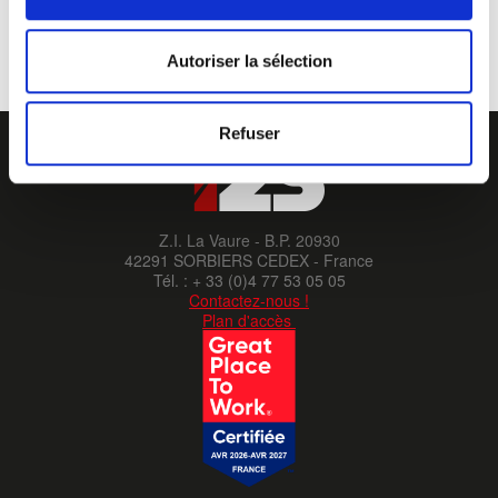
Référence :
GILETKIPC01.
Tailles :
S à 3XL. Autre taille, nous consulter.
Coloris disponibles :
jaune fluorescent ou orange fluorescent.
Autoriser la sélection
Refuser
Z.I. La Vaure - B.P. 20930
42291 SORBIERS CEDEX - France
Tél. : + 33 (0)4 77 53 05 05
Contactez-nous !
Plan d'accès