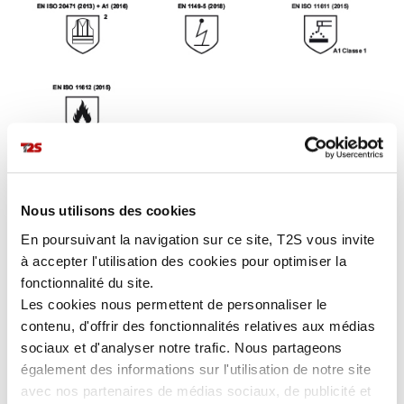
Le gilet HAROUN est un
EPI haute visibilité multirisque
qui
vous permet d'
être vu de jour comme de nuit dans un
environnement ATEX.
Nous utilisons des cookies
Il bénéficie de
propriétés antistatiques et
En poursuivant la navigation sur ce site, T2S vous invite
ignifugées
remarquables
.
à accepter l'utilisation des cookies pour optimiser la
Léger et souple
, grâce au transfert rétroréfléchissant
fonctionnalité du site.
RETHIOTEX® non feu, il vous garantit un
confort inégalé.
Les cookies nous permettent de personnaliser le
contenu, d'offrir des fonctionnalités relatives aux médias
sociaux et d'analyser notre trafic. Nous partageons
PLUS DE DÉTAILS
également des informations sur l'utilisation de notre site
avec nos partenaires de médias sociaux, de publicité et