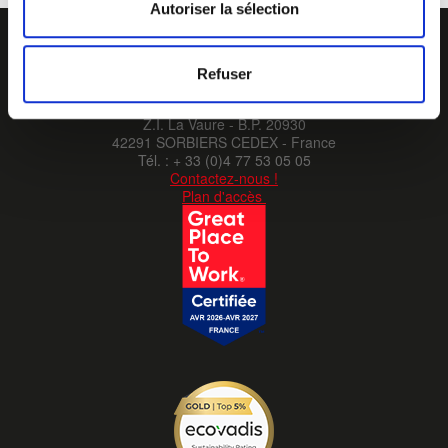
Autoriser la sélection
Refuser
Z.I. La Vaure - B.P. 20930
42291 SORBIERS CEDEX - France
Tél. : + 33 (0)4 77 53 05 05
Contactez-nous !
Plan d'accès