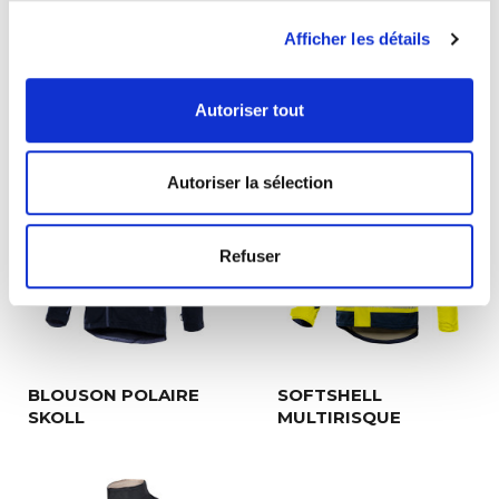
Tailles :
S à 3XL. Autre taille, nous consulter.
Coloris disponibles :
jaune/marine, orange/marine ou
Afficher les détails
rouge/marine.
A VOIR ÉGALEMENT
Autoriser tout
Autoriser la sélection
Refuser
BLOUSON POLAIRE
SOFTSHELL
SKOLL
MULTIRISQUE
PHÉNIX