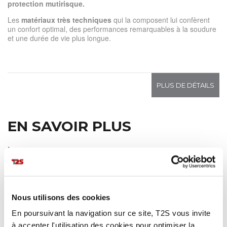
protection mutirisque.
Les
matériaux très techniques
qui la composent lui confèrent
un confort optimal, des performances remarquables à la soudure
et une durée de vie plus longue.
PLUS DE DÉTAILS
EN SAVOIR PLUS
Les avantages
EPI haute visibilité multirisque ARC ÉLECTRIQUE Classe 1
:
tissu laminé trois couches FR 37% polyester, 12% Protex®,
8% coton, 2% Aramide, 40% PU, 1% AS (+/- 275 g/m²).
Parka adaptée aux environnements ATEX.
Nous utilisons des cookies
Haute visibilité, non feu et antistatique.
En poursuivant la navigation sur ce site, T2S vous invite
Imperméable et respirante.
Légèreté.
à accepter l'utilisation des cookies pour optimiser la