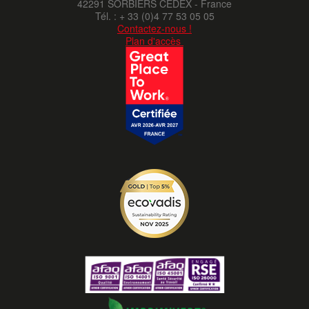
42291 SORBIERS CEDEX - France
Tél. : + 33 (0)4 77 53 05 05
Contactez-nous !
Plan d'accès