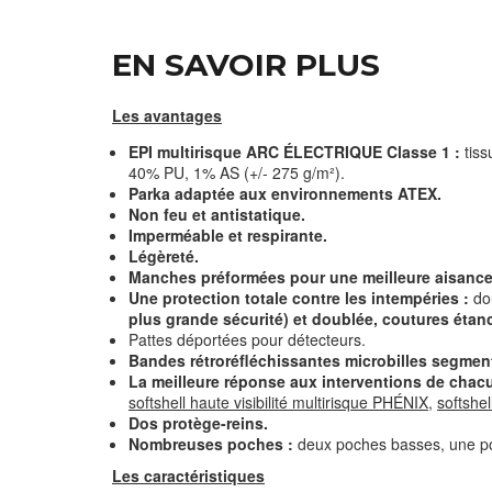
EN SAVOIR PLUS
Les avantages
EPI multirisque ARC ÉLECTRIQUE Classe 1 :
tiss
40% PU, 1% AS (+/- 275 g/m²).
Parka adaptée aux environnements ATEX.
Non feu et antistatique.
Imperméable et respirante.
Légèreté.
Manches préformées pour une meilleure aisanc
Une protection totale contre les intempéries :
dou
plus grande sécurité) et doublée, coutures éta
Pattes déportées pour détecteurs.
Bandes rétroréfléchissantes microbilles segmen
La meilleure réponse aux interventions de chac
softshell haute visibilité multirisque PHÉNIX
,
softshel
Dos protège-reins.
Nombreuses poches :
deux poches basses, une poc
Les caractéristiques