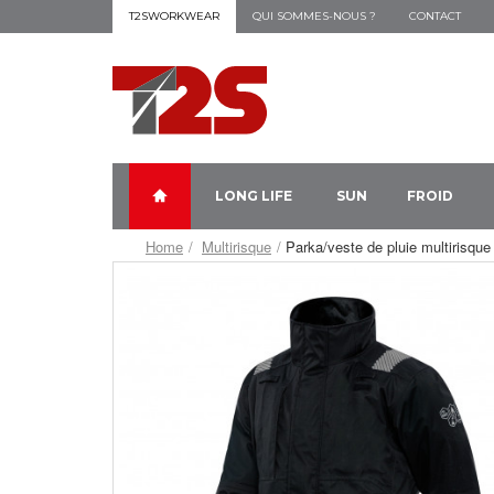
T2SWORKWEAR
QUI SOMMES-NOUS ?
CONTACT
LONG LIFE
SUN
FROID
Home
Multirisque
Parka/veste de pluie multirisq