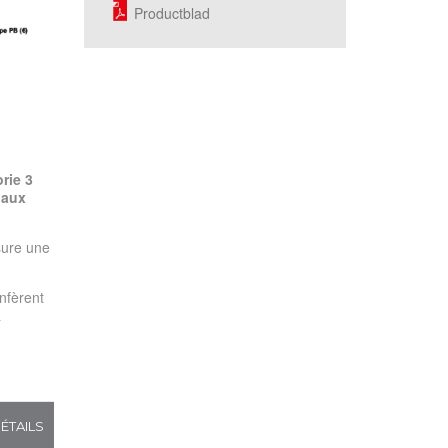
Productblad
rie 3
 aux
sure une
nfèrent
a
ÉTAILS