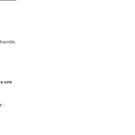
Aramide,
us une
.
e :