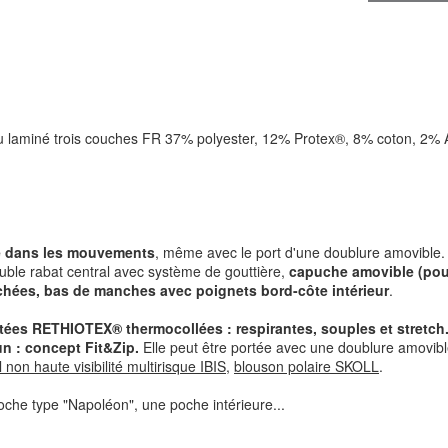
u laminé trois couches FR 37% polyester, 12% Protex®, 8% coton, 2% 
e dans les mouvements
, même avec le port d'une doublure amovible.
ble rabat central avec système de gouttière,
capuche amovible (po
nchées, bas de manches avec poignets bord-côte intérieur
.
tées RETHIOTEX® thermocollées : respirantes, souples et stretch
un : concept Fit&Zip.
Elle peut être portée avec une doublure amovibl
l non haute visibilité multirisque IBIS
,
blouson polaire SKOLL
.
he type "Napoléon", une poche intérieure...