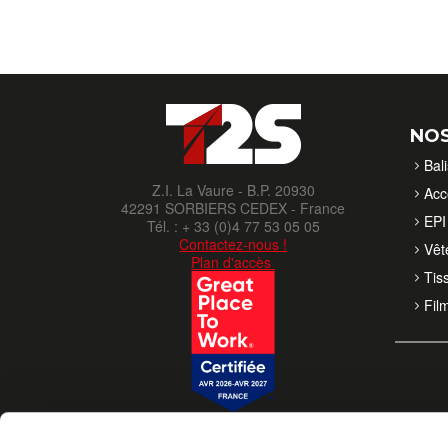
NOS
Bal
Z.I. La Vaure - B.P. 20930
Acc
42291 SORBIERS CEDEX - France
EPI 
Tél. : + 33 (0)4 77 53 05 05
Contactez-nous !
Vêt
Plan d'accès
Tis
Fil