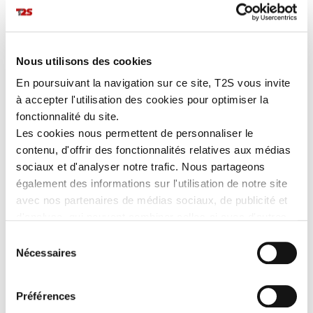
Il a été conçu à partir de
matériaux techniques
(maille double
face ignifugée, antistatique et bandes rétroréfléchissantes
microbilles segmentées thermocollées) pour vous offrir un
confort optimal lors de vos interventions en zones
Nous utilisons des cookies
dangereuses.
En poursuivant la navigation sur ce site, T2S vous invite
à accepter l'utilisation des cookies pour optimiser la
PLUS DE DÉTAILS
fonctionnalité du site.
Les cookies nous permettent de personnaliser le
contenu, d'offrir des fonctionnalités relatives aux médias
EN SAVOIR PLUS
sociaux et d'analyser notre trafic. Nous partageons
également des informations sur l'utilisation de notre site
Les avantages
avec nos partenaires de médias sociaux, de publicité et
d'analyse, qui peuvent combiner celles-ci avec d'autres
EPI multirisque de Catégorie 3 avec protection ARC
ÉLECTRIQUE :
maille double face ignifugée et antistatique.
informations que vous leur avez fournies ou qu'ils ont
Sélection
Entretien industriel possible.
collectées lors de votre utilisation de leurs services.
Nécessaires
du
Confortable :
bandes rétroréfléchissantes microbilles
consentement
RETHIOTEX® thermocollées segmentées, respirantes et
souples.
Préférences
Col cycliste fermé par deux boutons avec double patte.