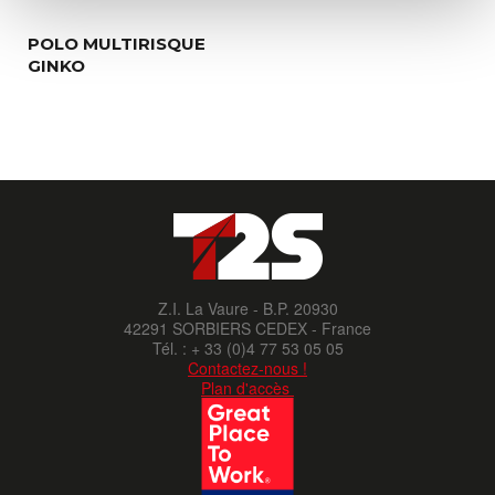
POLO MULTIRISQUE
GINKO
Z.I. La Vaure - B.P. 20930
42291 SORBIERS CEDEX - France
Tél. : + 33 (0)4 77 53 05 05
Contactez-nous !
Plan d'accès