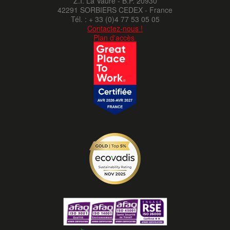
Z.I. La Vaure - B.P. 20930
42291 SORBIERS CEDEX - France
Tél. : + 33 (0)4 77 53 05 05
Contactez-nous !
Plan d'accès