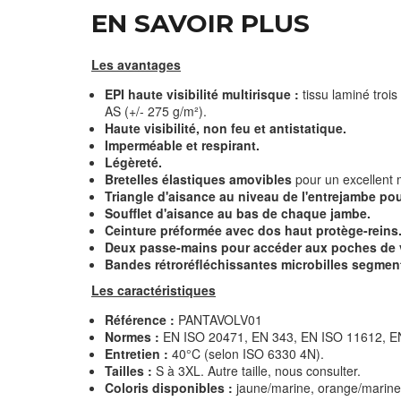
EN SAVOIR PLUS
Les avantages
EPI haute visibilité multirisque :
tissu laminé tro
AS (+/- 275 g/m²).
Haute visibilité, non feu et antistatique.
Imperméable et respirant.
Légèreté.
Bretelles élastiques amovibles
pour un excellent 
Triangle d'aisance au niveau de l'entrejambe p
Soufflet d'aisance au bas de chaque jambe.
Ceinture préformée avec dos haut protège-reins
Deux passe-mains pour accéder aux poches de 
Bandes rétroréfléchissantes microbilles segmen
Les caractéristiques
Référence :
PANTAVOLV01
Normes :
EN ISO 20471, EN 343, EN ISO 11612, E
Entretien :
40°C (selon ISO 6330 4N).
Tailles :
S à 3XL. Autre taille, nous consulter.
Coloris disponibles :
jaune/marine, orange/marine