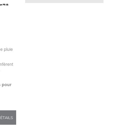
e pluie
nfèrent
a
s pour
ÉTAILS