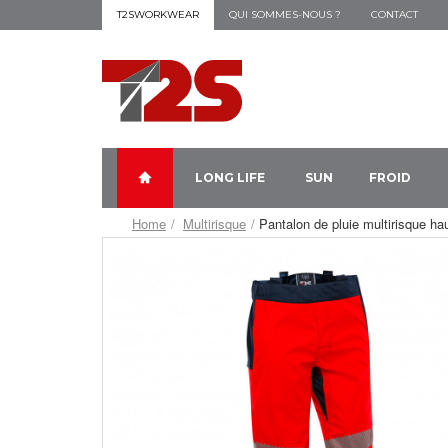
T2SWORKWEAR
QUI SOMMES-NOUS ?
CONTACT
LONG LIFE
SUN
FROID
Home
Multirisque
Pantalon de pluie multirisque ha