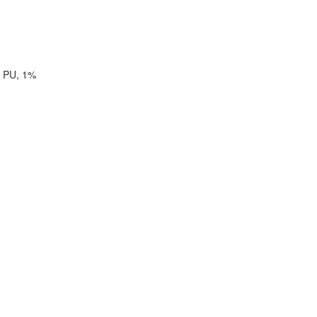
% PU, 1%
.