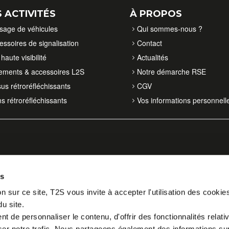
 ACTIVITÉS
À PROPOS
isage de véhicules
Qui sommes-nous ?
essoires de signalisation
Contact
haute visibilité
Actualités
ements & accessoires L2S
Notre démarche RSE
sus rétroréfléchissants
CGV
ms rétroréfléchissants
Vos informations personnell
es
n sur ce site, T2S vous invite à accepter l'utilisation des cookie
du site.
 de personnaliser le contenu, d'offrir des fonctionnalités relati
er notre trafic. Nous partageons également des informations sur l