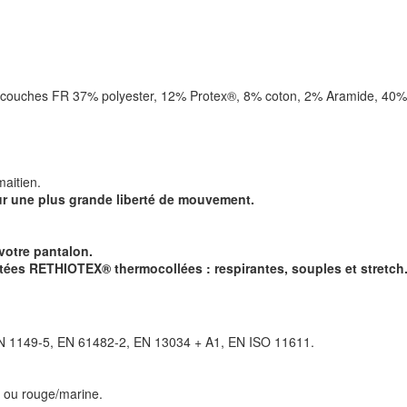
is couches FR 37% polyester, 12% Protex®, 8% coton, 2% Aramide, 40
maitien.
our une plus grande liberté de mouvement.
.
votre pantalon.
tées RETHIOTEX® thermocollées : respirantes, souples et stretch
N 1149-5, EN 61482-2, EN 13034 + A1, EN ISO 11611.
 ou rouge/marine.