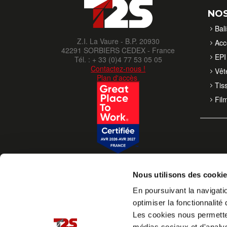
NOS
Bal
Z.I. La Vaure - B.P. 20930
Acc
42291 SORBIERS CEDEX - France
EPI 
Tél. : + 33 (0)4 77 53 05 05
Contactez-nous !
Vêt
Plan d'accès
Tis
Fil
Nous utilisons des cooki
En poursuivant la navigatio
optimiser la fonctionnalité 
Les cookies nous permettent
médias sociaux et d'analys