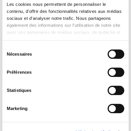
Les cookies nous permettent de personnaliser le
contenu, d'offrir des fonctionnalités relatives aux médias
sociaux et d'analyser notre trafic. Nous partageons
LOKI SWEAT
GINKO POLO
également des informations sur l'utilisation de notre site
avec nos partenaires de médias sociaux, de publicité et
d'analyse, qui peuvent combiner celles-ci avec d'autres
informations que vous leur avez fournies ou qu'ils ont
Sélection
collectées lors de votre utilisation de leurs services.
Nécessaires
du
consentement
Préférences
Statistiques
Marketing
COBALT POLO
OPPY TSHIRT