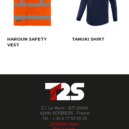
HAROUN SAFETY
TANUKI SHIRT
VEST
Z.I. La Vaure - B.P. 20930
42290 SORBIERS - France
Tél. : + 33 4 77 53 05 05
Contactez-nous !
Plan d'accès