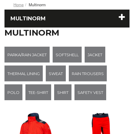
Home
Multinorm
MULTINORM
MULTINORM
PARKA/RAIN JACKET
SOFTSHELL
JACKET
THERMAL LINING
SWEAT
RAIN TROUSERS
POLO
TEE-SHIRT
SHIRT
SAFETY VEST